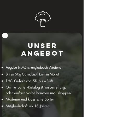
gegründet, und mit der Vergabe der 
Bau- und Anbaulizenz können unsere 
erfahrenen Grower nun endlich mit der 
Produktion starten. Mitglieder ab 18  
Jahren können dann ab Spätsommer 
verschiedene Cannabis- und 
Hashsorten über den CSC Rheinblüte 
e.V. beziehen - und zwar lokal, legal 
und laborgeprüft.

Daneben werden auch Gemeinschaft 
Unser
und Community  bei uns groß 
Angebot
geschrieben, genau wie ein 
verantwortungsvoller Umgang mit dem 
Genussmittel!
Abgabe in Mönchengladbach Westend
Bis zu 50g Cannabis/Hash im Monat
THC Gehalt von 5% bis ~30%
Online Sorten-Katalog & Vorbestellung,
oder einfach vorbeikommen und 'shoppen'
Moderne und klassische Sorten
Mitgliedschaft ab 18 Jahren