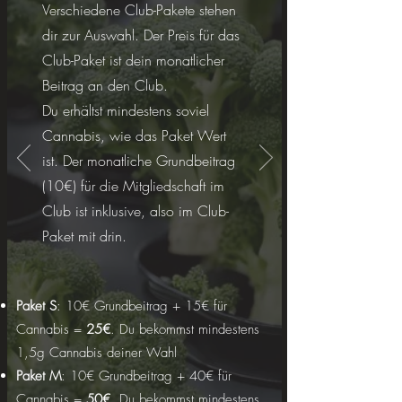
Verschiedene Club-Pakete stehen
dir zur Auswahl. Der Preis für das
Club-Paket ist dein monatlicher
Beitrag an den Club.
Du erhältst mindestens soviel
Cannabis, wie das Paket Wert
ist. Der monatliche Grundbeitrag
(10€) für die Mitgliedschaft im
Club ist inklusive, also im Club-
Paket mit drin.
Paket S
: 10€ Grundbeitrag + 15€ für
Cannabis =
25€
. Du bekommst mindestens
1,5g Cannabis deiner Wahl
Paket M
: 10€ Grundbeitrag + 40€ für
Cannabis =
50€.
Du bekommst mindestens