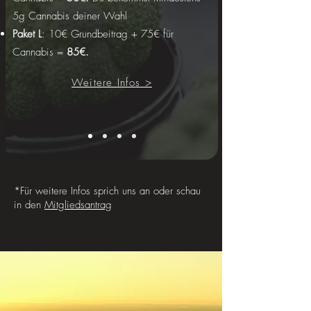
5g Cannabis deiner Wahl
Paket L
: 10€ Grundbeitrag + 75€ für
Cannabis =
85€.
Weitere Infos >
*Für weitere Infos sprich uns an oder schau
in den
Mitgliedsantrag