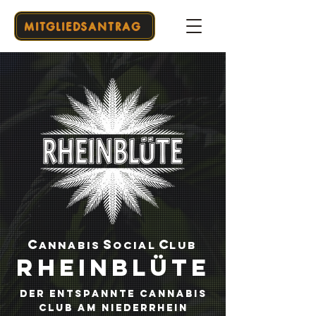
MITGLIEDSANTRAG
C
S
c
A
nnabi
s
o
cial
l
ub
Rheinblüte
DER entspannte Cannabis
Club am Niederrhein