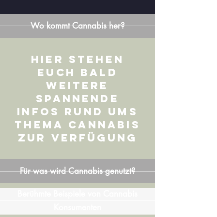
Wo kommt Cannabis her?
Hier stehen
euch Bald
Weitere
spannende
Infos rund ums
Thema Cannabis
zur verfügung
Für was wird Cannabis genutzt?
Berühmte Beispiele von Cannabis
Konsumenten