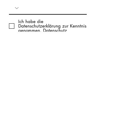
Ich habe die
Datenschutzerklärung zur Kenntnis
genommen.
Datenschutz
CSC Rheinblüte e.V.
Bischofstr. 80a
47809 Krefeld
0176 56770133
info@csc-rheinbluete.de
Start
CSC erklärt
Aktiv Mitmachen
Support
Vorsorge
Wissenswertes